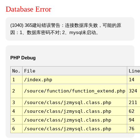
Database Error
(1040) 365建站错误警告：连接数据库失败，可能的原
因：1、数据库密码不对; 2、mysql未启动。
PHP Debug
No.
File
Line
1
/index.php
14
2
/source/function/function_extend.php
324
3
/source/class/jzmysql.class.php
211
4
/source/class/jzmysql.class.php
62
5
/source/class/jzmysql.class.php
94
6
/source/class/jzmysql.class.php
76