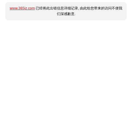
www.365jz.com
已经将此出错信息详细记录, 由此给您带来的访问不便我
们深感歉意.