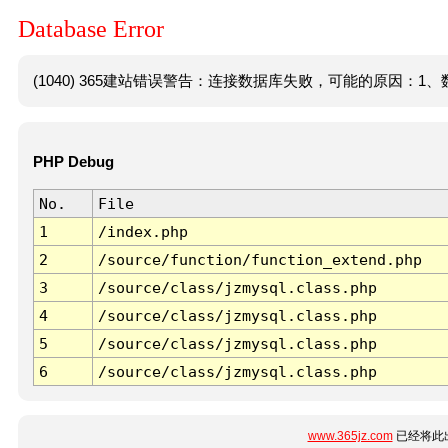
Database Error
(1040) 365建站错误警告：连接数据库失败，可能的原因：1、数
PHP Debug
No.
File
1
/index.php
2
/source/function/function_extend.php
3
/source/class/jzmysql.class.php
4
/source/class/jzmysql.class.php
5
/source/class/jzmysql.class.php
6
/source/class/jzmysql.class.php
www.365jz.com
已经将此