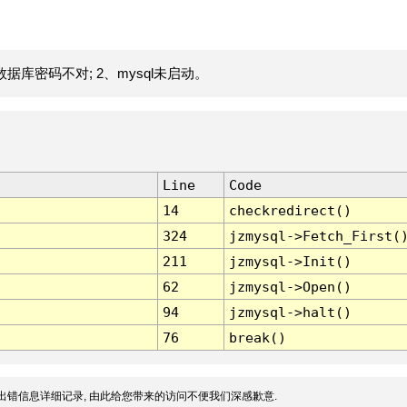
据库密码不对; 2、mysql未启动。
Line
Code
14
checkredirect()
324
jzmysql->Fetch_First(
211
jzmysql->Init()
62
jzmysql->Open()
94
jzmysql->halt()
76
break()
出错信息详细记录, 由此给您带来的访问不便我们深感歉意.