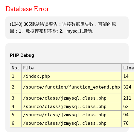
Database Error
(1040) 365建站错误警告：连接数据库失败，可能的原
因：1、数据库密码不对; 2、mysql未启动。
PHP Debug
No.
File
Line
1
/index.php
14
2
/source/function/function_extend.php
324
3
/source/class/jzmysql.class.php
211
4
/source/class/jzmysql.class.php
62
5
/source/class/jzmysql.class.php
94
6
/source/class/jzmysql.class.php
76