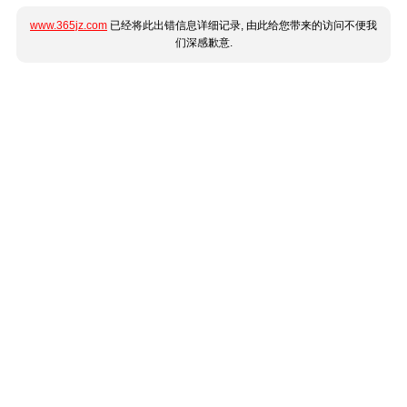
www.365jz.com
已经将此出错信息详细记录, 由此给您带来的访问不便我
们深感歉意.