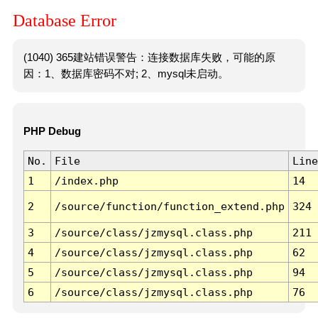
Database Error
(1040) 365建站错误警告：连接数据库失败，可能的原
因：1、数据库密码不对; 2、mysql未启动。
PHP Debug
No.
File
Line
1
/index.php
14
2
/source/function/function_extend.php
324
3
/source/class/jzmysql.class.php
211
4
/source/class/jzmysql.class.php
62
5
/source/class/jzmysql.class.php
94
6
/source/class/jzmysql.class.php
76