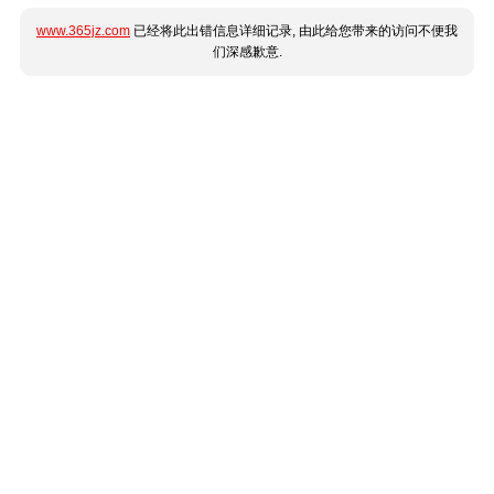
www.365jz.com
已经将此出错信息详细记录, 由此给您带来的访问不便我
们深感歉意.