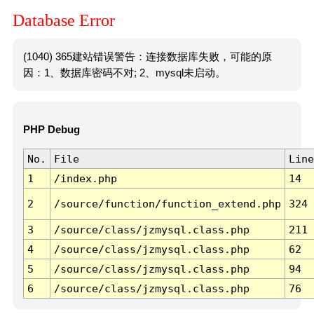
Database Error
(1040) 365建站错误警告：连接数据库失败，可能的原
因：1、数据库密码不对; 2、mysql未启动。
PHP Debug
No.
File
Line
1
/index.php
14
2
/source/function/function_extend.php
324
3
/source/class/jzmysql.class.php
211
4
/source/class/jzmysql.class.php
62
5
/source/class/jzmysql.class.php
94
6
/source/class/jzmysql.class.php
76