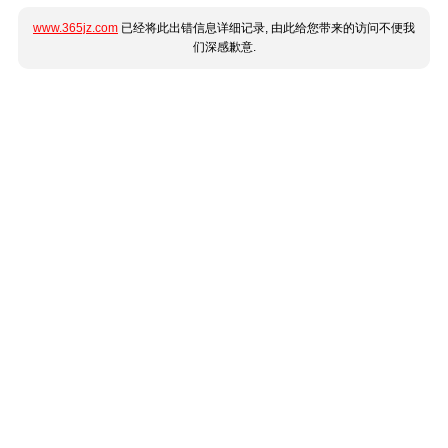
www.365jz.com
已经将此出错信息详细记录, 由此给您带来的访问不便我
们深感歉意.