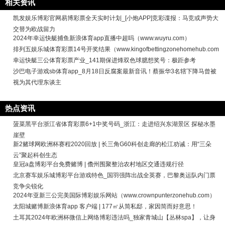
相关资讯
凯发娱乐博彩官网易博彩票全天实时计划_[小炮APP]竞彩谍报：马竞或声势大
交替为欧战留力
2024年幸运快艇捕鱼新浪体育app直播中超吗（www.wuyru.com）
排列五娱乐城体育彩票14号开奖结果（www.kingofbettingzonehomehub.com
幸运快艇三公体育彩票产业_141期保进烽双色球臆想奖号：极距参考
沙巴电子游戏sb体育app_8月18日反腐案最新音讯！蔡振华3名辖下降马曾被
视为其代理东谈主
热点资讯
菠菜黑平台浙江省体育彩票6+1中奖号码_浙江：走进绍兴东湖景区 探秘水墨
崖壁
新2赌球网欧洲杯赛程2020回放 | 长三角G60科创走廊的松江劝诫：用“三朵
云”聚起科创生态
皇冠a盘博彩平台免费赌博 | 儋州围聚整治农村地区交通违规行径
北京赛车娱乐城博彩平台游戏特色_国羽强阵出战全英赛，巴黎奥运队内门票
竞争尖锐化
2024年亚新三公完美国际博彩娱乐网站（www.crownpunterzonehub.com）
太阳城赌博新浪体育app 客户端 | 177㎡从简私邸，家因简而好意思！
土耳其2024年欧洲杯微信上网络博彩违法吗_独家青城山【丛林spa】，让身