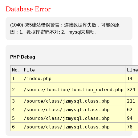
Database Error
(1040) 365建站错误警告：连接数据库失败，可能的原
因：1、数据库密码不对; 2、mysql未启动。
PHP Debug
No.
File
Line
1
/index.php
14
2
/source/function/function_extend.php
324
3
/source/class/jzmysql.class.php
211
4
/source/class/jzmysql.class.php
62
5
/source/class/jzmysql.class.php
94
6
/source/class/jzmysql.class.php
76