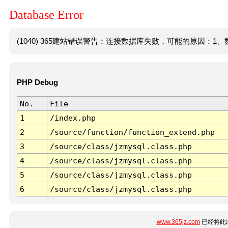
Database Error
(1040) 365建站错误警告：连接数据库失败，可能的原因：1、数
PHP Debug
No.
File
1
/index.php
2
/source/function/function_extend.php
3
/source/class/jzmysql.class.php
4
/source/class/jzmysql.class.php
5
/source/class/jzmysql.class.php
6
/source/class/jzmysql.class.php
www.365jz.com
已经将此