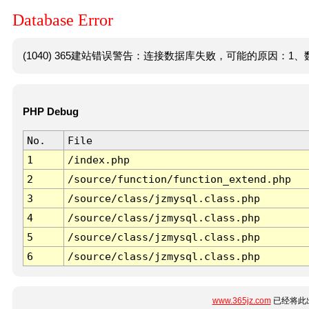
Database Error
(1040) 365建站错误警告：连接数据库失败，可能的原因：1、数
PHP Debug
No.
File
1
/index.php
2
/source/function/function_extend.php
3
/source/class/jzmysql.class.php
4
/source/class/jzmysql.class.php
5
/source/class/jzmysql.class.php
6
/source/class/jzmysql.class.php
www.365jz.com
已经将此