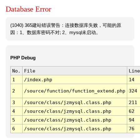
Database Error
(1040) 365建站错误警告：连接数据库失败，可能的原
因：1、数据库密码不对; 2、mysql未启动。
PHP Debug
No.
File
Line
1
/index.php
14
2
/source/function/function_extend.php
324
3
/source/class/jzmysql.class.php
211
4
/source/class/jzmysql.class.php
62
5
/source/class/jzmysql.class.php
94
6
/source/class/jzmysql.class.php
76