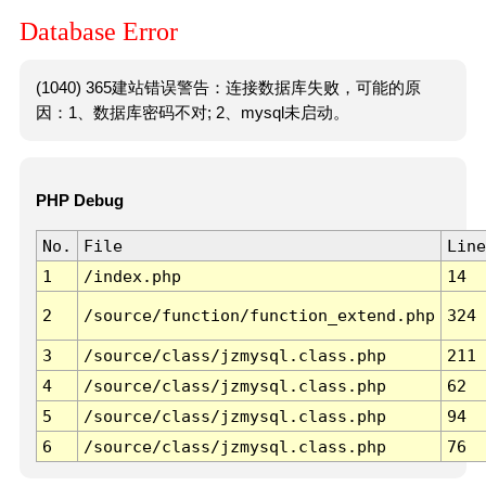
Database Error
(1040) 365建站错误警告：连接数据库失败，可能的原
因：1、数据库密码不对; 2、mysql未启动。
PHP Debug
No.
File
Line
1
/index.php
14
2
/source/function/function_extend.php
324
3
/source/class/jzmysql.class.php
211
4
/source/class/jzmysql.class.php
62
5
/source/class/jzmysql.class.php
94
6
/source/class/jzmysql.class.php
76