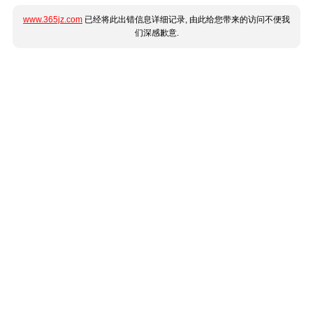
www.365jz.com
已经将此出错信息详细记录, 由此给您带来的访问不便我
们深感歉意.