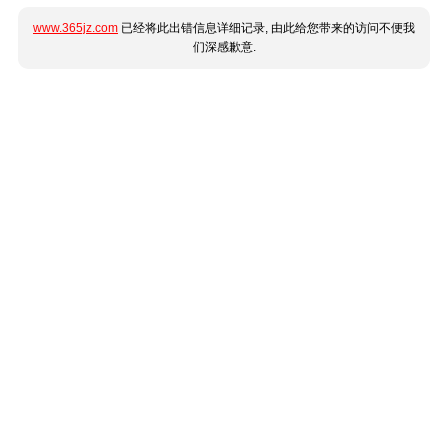
www.365jz.com
已经将此出错信息详细记录, 由此给您带来的访问不便我
们深感歉意.