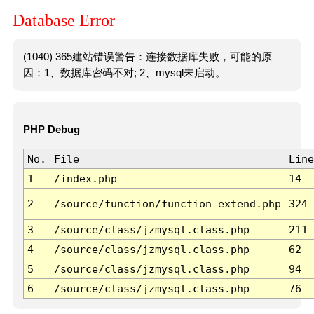
Database Error
(1040) 365建站错误警告：连接数据库失败，可能的原
因：1、数据库密码不对; 2、mysql未启动。
PHP Debug
No.
File
Line
1
/index.php
14
2
/source/function/function_extend.php
324
3
/source/class/jzmysql.class.php
211
4
/source/class/jzmysql.class.php
62
5
/source/class/jzmysql.class.php
94
6
/source/class/jzmysql.class.php
76