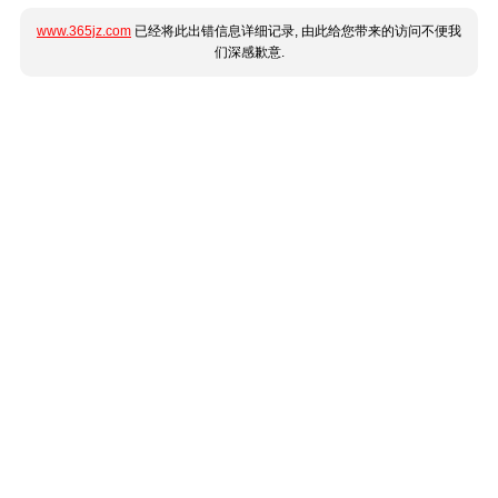
www.365jz.com
已经将此出错信息详细记录, 由此给您带来的访问不便我
们深感歉意.