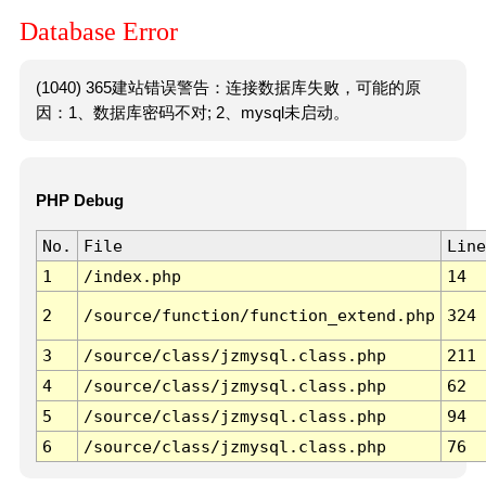
Database Error
(1040) 365建站错误警告：连接数据库失败，可能的原
因：1、数据库密码不对; 2、mysql未启动。
PHP Debug
No.
File
Line
1
/index.php
14
2
/source/function/function_extend.php
324
3
/source/class/jzmysql.class.php
211
4
/source/class/jzmysql.class.php
62
5
/source/class/jzmysql.class.php
94
6
/source/class/jzmysql.class.php
76