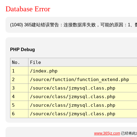
Database Error
(1040) 365建站错误警告：连接数据库失败，可能的原因：1、数
PHP Debug
No.
File
1
/index.php
2
/source/function/function_extend.php
3
/source/class/jzmysql.class.php
4
/source/class/jzmysql.class.php
5
/source/class/jzmysql.class.php
6
/source/class/jzmysql.class.php
www.365jz.com
已经将此