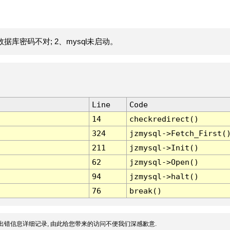
据库密码不对; 2、mysql未启动。
Line
Code
14
checkredirect()
324
jzmysql->Fetch_First(
211
jzmysql->Init()
62
jzmysql->Open()
94
jzmysql->halt()
76
break()
出错信息详细记录, 由此给您带来的访问不便我们深感歉意.