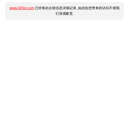
www.365jz.com
已经将此出错信息详细记录, 由此给您带来的访问不便我
们深感歉意.