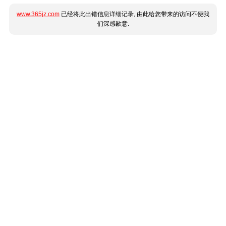
www.365jz.com
已经将此出错信息详细记录, 由此给您带来的访问不便我
们深感歉意.