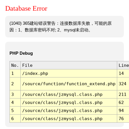
Database Error
(1040) 365建站错误警告：连接数据库失败，可能的原
因：1、数据库密码不对; 2、mysql未启动。
PHP Debug
No.
File
Line
1
/index.php
14
2
/source/function/function_extend.php
324
3
/source/class/jzmysql.class.php
211
4
/source/class/jzmysql.class.php
62
5
/source/class/jzmysql.class.php
94
6
/source/class/jzmysql.class.php
76