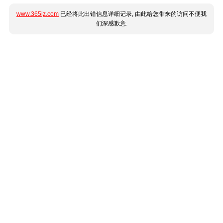
www.365jz.com
已经将此出错信息详细记录, 由此给您带来的访问不便我
们深感歉意.