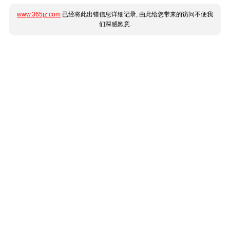
www.365jz.com
已经将此出错信息详细记录, 由此给您带来的访问不便我
们深感歉意.