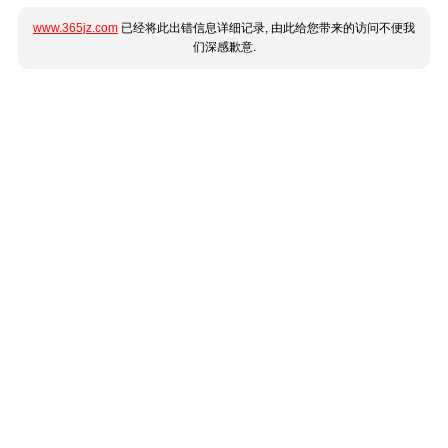
www.365jz.com
已经将此出错信息详细记录, 由此给您带来的访问不便我
们深感歉意.