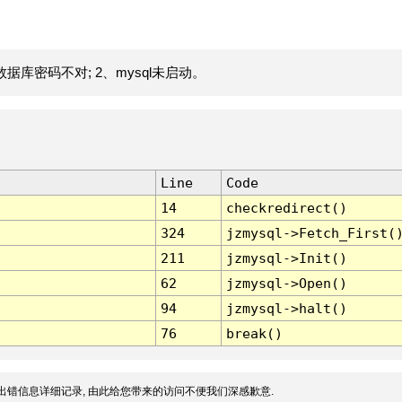
据库密码不对; 2、mysql未启动。
Line
Code
14
checkredirect()
324
jzmysql->Fetch_First(
211
jzmysql->Init()
62
jzmysql->Open()
94
jzmysql->halt()
76
break()
出错信息详细记录, 由此给您带来的访问不便我们深感歉意.