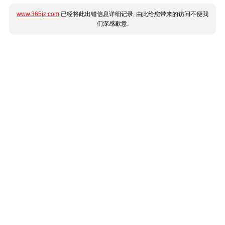
www.365jz.com
已经将此出错信息详细记录, 由此给您带来的访问不便我
们深感歉意.