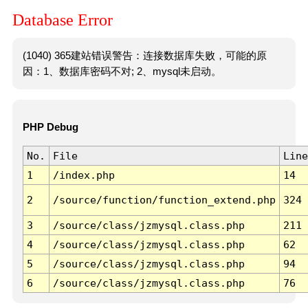
Database Error
(1040) 365建站错误警告：连接数据库失败，可能的原
因：1、数据库密码不对; 2、mysql未启动。
PHP Debug
No.
File
Line
1
/index.php
14
2
/source/function/function_extend.php
324
3
/source/class/jzmysql.class.php
211
4
/source/class/jzmysql.class.php
62
5
/source/class/jzmysql.class.php
94
6
/source/class/jzmysql.class.php
76