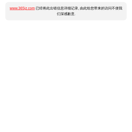
www.365jz.com
已经将此出错信息详细记录, 由此给您带来的访问不便我
们深感歉意.