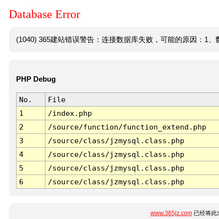
Database Error
(1040) 365建站错误警告：连接数据库失败，可能的原因：1、数
PHP Debug
No.
File
1
/index.php
2
/source/function/function_extend.php
3
/source/class/jzmysql.class.php
4
/source/class/jzmysql.class.php
5
/source/class/jzmysql.class.php
6
/source/class/jzmysql.class.php
www.365jz.com
已经将此