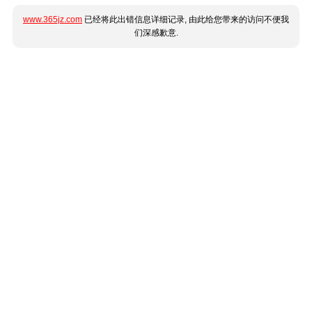
www.365jz.com
已经将此出错信息详细记录, 由此给您带来的访问不便我
们深感歉意.