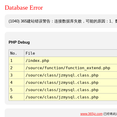
Database Error
(1040) 365建站错误警告：连接数据库失败，可能的原因：1、数
PHP Debug
No.
File
1
/index.php
2
/source/function/function_extend.php
3
/source/class/jzmysql.class.php
4
/source/class/jzmysql.class.php
5
/source/class/jzmysql.class.php
6
/source/class/jzmysql.class.php
www.365jz.com
已经将此