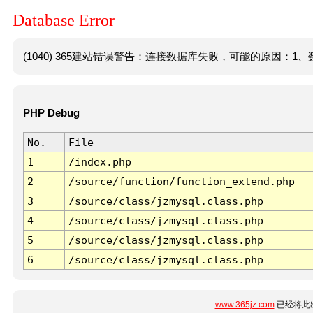
Database Error
(1040) 365建站错误警告：连接数据库失败，可能的原因：1、数
PHP Debug
No.
File
1
/index.php
2
/source/function/function_extend.php
3
/source/class/jzmysql.class.php
4
/source/class/jzmysql.class.php
5
/source/class/jzmysql.class.php
6
/source/class/jzmysql.class.php
www.365jz.com
已经将此