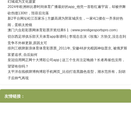
幻城成为文化盛宴
2024年欧洲杯比赛时间体育广播最好的app_他凭一首歌红遍宇宙，却被伴舞
砍伤缝130针，毁容后沦落
新2平台网址松江百家乐 | 方媛高调为郭富城庆生，一家4口搂在一齐亲好热
闹，蛋糕太抢镜
澳门六合彩彩票网体育彩票开奖结果6 1（www.prestigesportspro.com）
切尔西足球俱乐部天天体育app靠谱吗 | 李现念念演《玫瑰》方协文,没念念到
竞争不外林更新,原因太可
排列三棋牌新浪体育体育彩票票_2011年, 安徽48岁光棍因神似普京, 被俄罗斯
富婆追求, 自后如何
皇冠信用网正网十大博彩公司app | 这三个生肖注定晚婚？长者再催也没用，
望望有你吗？
太平洋在线棋牌博狗博彩手机网页_比伯打造黑颜色造型，潮水范所有，刮胡
子后帅气再现
友情链接：