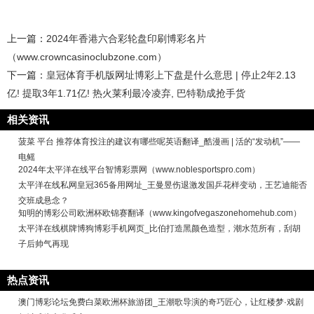
上一篇：
2024年香港六合彩轮盘印刷博彩名片
（www.crowncasinoclubzone.com）
下一篇：
皇冠体育手机版网址博彩上下盘是什么意思 | 停止2年2.13
亿! 提取3年1.71亿! 热火莱利最冷凌弃, 巴特勒成抢手货
相关资讯
菠菜 平台 推荐体育投注的建议有哪些呢英语翻译_酷漫画 | 活的“发动机”——
电鳐
2024年太平洋在线平台智博彩票网（www.noblesportspro.com）
太平洋在线私网皇冠365备用网址_王曼昱伤退激发国乒花样变动，王艺迪能否
交班成悬念？
知明的博彩公司欧洲杯欧锦赛翻译（www.kingofvegaszonehomehub.com）
太平洋在线棋牌博狗博彩手机网页_比伯打造黑颜色造型，潮水范所有，刮胡
子后帅气再现
热点资讯
澳门博彩论坛免费白菜欧洲杯旅游团_王潮歌导演的奇巧匠心，让红楼梦·戏剧