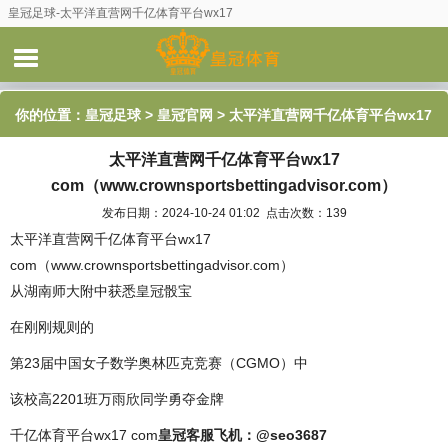
皇冠足球-太平洋直营网千亿体育平台wx17
com（www.crownsportsbettingadvisor.com）
你的位置：
皇冠足球
>
皇冠官网
> 太平洋直营网千亿体育平台wx17
太平洋直营网千亿体育平台wx17
com（www.crownsportsbettingadvisor.com）
com（www.crownsportsbettingadvisor.com）
发布日期：2024-10-24 01:02 点击次数：139
太平洋直营网千亿体育平台wx17
com（www.crownsportsbettingadvisor.com）
从湖南师大附中获悉皇冠骰宝
在刚刚规则的
第23届中国女子数学奥林匹克竞赛（CGMO）中
该校高2201班万雨欣同学勇夺金牌
千亿体育平台wx17 com
皇冠客服飞机：@seo3687