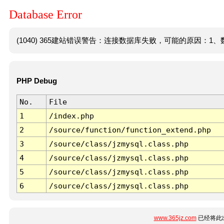
Database Error
(1040) 365建站错误警告：连接数据库失败，可能的原因：1、数
PHP Debug
No.
File
1
/index.php
2
/source/function/function_extend.php
3
/source/class/jzmysql.class.php
4
/source/class/jzmysql.class.php
5
/source/class/jzmysql.class.php
6
/source/class/jzmysql.class.php
www.365jz.com
已经将此