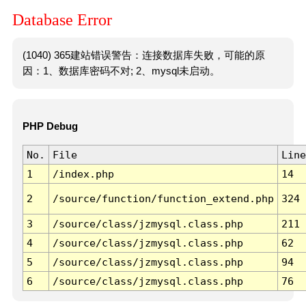
Database Error
(1040) 365建站错误警告：连接数据库失败，可能的原
因：1、数据库密码不对; 2、mysql未启动。
PHP Debug
No.
File
Line
1
/index.php
14
2
/source/function/function_extend.php
324
3
/source/class/jzmysql.class.php
211
4
/source/class/jzmysql.class.php
62
5
/source/class/jzmysql.class.php
94
6
/source/class/jzmysql.class.php
76