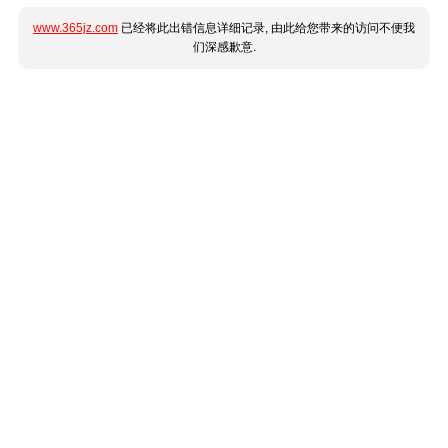
www.365jz.com
已经将此出错信息详细记录, 由此给您带来的访问不便我
们深感歉意.