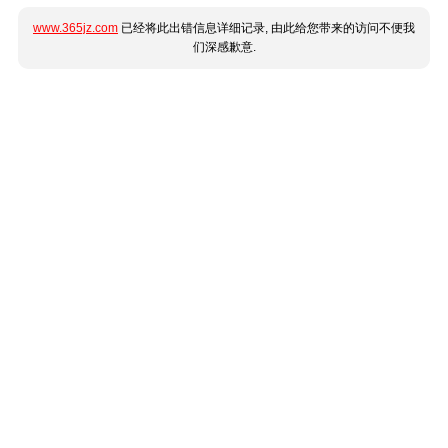
www.365jz.com
已经将此出错信息详细记录, 由此给您带来的访问不便我
们深感歉意.