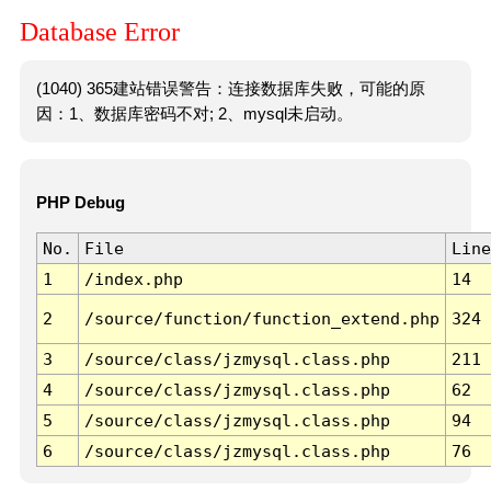
Database Error
(1040) 365建站错误警告：连接数据库失败，可能的原
因：1、数据库密码不对; 2、mysql未启动。
PHP Debug
No.
File
Line
1
/index.php
14
2
/source/function/function_extend.php
324
3
/source/class/jzmysql.class.php
211
4
/source/class/jzmysql.class.php
62
5
/source/class/jzmysql.class.php
94
6
/source/class/jzmysql.class.php
76