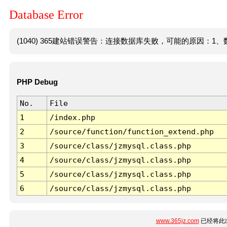
Database Error
(1040) 365建站错误警告：连接数据库失败，可能的原因：1、数
PHP Debug
No.
File
1
/index.php
2
/source/function/function_extend.php
3
/source/class/jzmysql.class.php
4
/source/class/jzmysql.class.php
5
/source/class/jzmysql.class.php
6
/source/class/jzmysql.class.php
www.365jz.com
已经将此