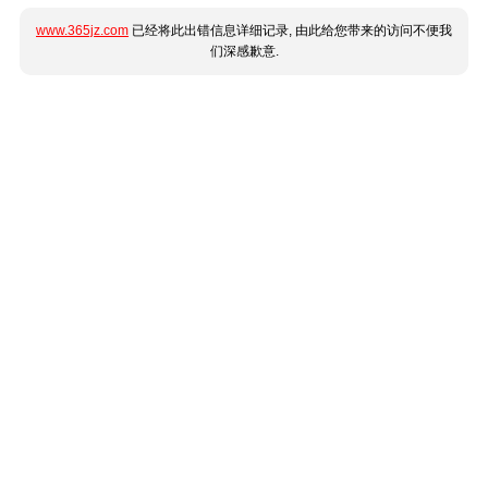
www.365jz.com
已经将此出错信息详细记录, 由此给您带来的访问不便我
们深感歉意.