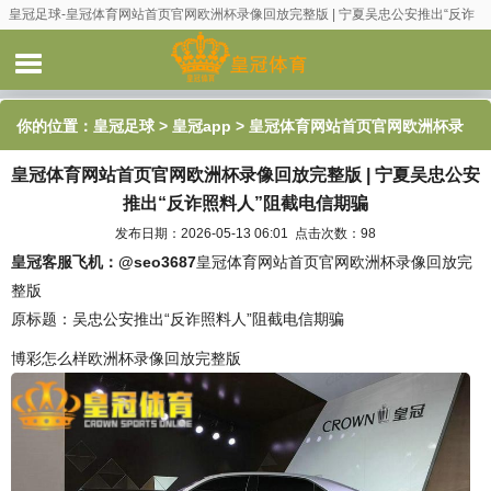
皇冠足球-皇冠体育网站首页官网欧洲杯录像回放完整版 | 宁夏吴忠公安推出“反诈
照料人”阻截电信期骗
你的位置：
皇冠足球
>
皇冠app
> 皇冠体育网站首页官网欧洲杯录
皇冠体育网站首页官网欧洲杯录像回放完整版 | 宁夏吴忠公安
像回放完整版 | 宁夏吴忠公安推出“反诈照料人”阻截电信期骗
推出“反诈照料人”阻截电信期骗
发布日期：2026-05-13 06:01 点击次数：98
皇冠客服飞机：@seo3687
皇冠体育网站首页官网欧洲杯录像回放完
整版
原标题：吴忠公安推出“反诈照料人”阻截电信期骗
博彩怎么样欧洲杯录像回放完整版