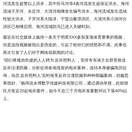
河流发生超警以上洪水，其中拒马河等4条河流发生超保证洪水。海河
流域子牙河、永定河、大清河相继发生编号洪水，海河流域发生流域
性较大洪水。子牙河系大陆泽、宁晋泊蓄滞洪区、大清河系小清河分
洪区已相继启用。海河流域防汛已进入关键时刻。
最近在社交媒体上疯传一条关于明星XXX参加某项体育赛事的视频，
但是这段视频被指出是伪造的，引起了粉丝们的愤怒和不满。此事也
再次引发了人们对于网络假新闻的讨论。
“咱们将规劝告捷的人人聘为‘反诈照料人’，安排专东谈主在群里推送
反诈注谨防频，分析征询各地现发的电诈案例，连结本身被骗阅历征
询，动员‘反诈照料人’实时候享反诈注谨防频和种种期骗案例，劝服恶
果很好。”杨伟说央博数字传媒科技有限公司，通过调动举措，此前辖
区月发近20起电诈案件，如今不息三个月电诈发案数环比下落40%以
上。