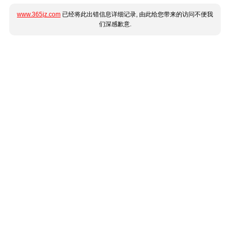
www.365jz.com
已经将此出错信息详细记录, 由此给您带来的访问不便我
们深感歉意.