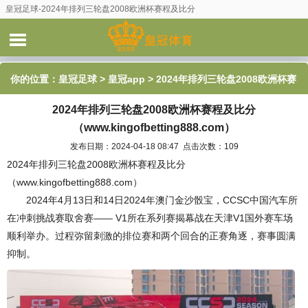
皇冠足球-2024年排列三轮盘2008欧洲杯赛程及比分
（www.kingofbetting888.com）
你的位置：
皇冠足球
>
皇冠app
> 2024年排列三轮盘2008欧洲杯赛
2024年排列三轮盘2008欧洲杯赛程及比分
程及比分（www.kingofbetting888.com）
（www.kingofbetting888.com）
发布日期：2024-04-18 08:47 点击次数：109
2024年排列三轮盘2008欧洲杯赛程及比分
（www.kingofbetting888.com）
2024年4月13日和14日2024年澳门金沙骰宝，CCSC中国汽车所
在冲刺挑战赛取舍赛—— V1所在系列赛揭幕战在天津V1国外赛车场
顺利举办。过程弥留刺激的排位赛和两个回合的正赛角逐，赛事圆满
抑制。