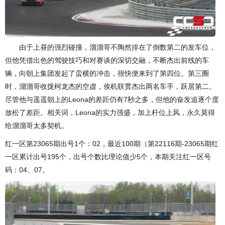
由于上昼的强烈碰撞，溜溜哥不陶然排在了倒数第二的发车位，
但他凭借出色的驾驶技巧和对赛谈的深切交融，不断杰出前线的车
辆，向朝上集团发起了蛮横的冲击，很快便来到了第四位。第三圈
时，溜溜哥收拢柯龙杰的空虚，俟机联贯杰出两名车手，跃居第二。
尽管他与遥遥朝上的Leona的差距仍有7秒之多，但他的奋发追逐个度
放松了差距。相关词，Leona的实力强盛，加上杆位上风，永久莫得
给溜溜哥太多契机。
红一区第23065期出号1个：02，最近100期（第22116期-23065期红
一区累计出号195个，出号个数比理论值少5个，本期关注红一区号
码：04、07。