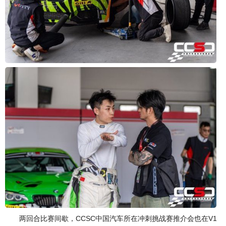
两回合比赛间歇，CCSC中国汽车所在冲刺挑战赛推介会也在V1